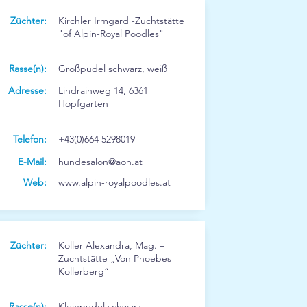
Züchter:
Kirchler Irmgard -Zuchtstätte
"of Alpin-Royal Poodles"
Rasse(n):
Großpudel schwarz, weiß
Adresse:
Lindrainweg 14, 6361
Hopfgarten
Telefon:
+43(0)664 5298019
E-Mail:
hundesalon@aon.at
Web:
www.alpin-royalpoodles.at
Züchter:
Koller Alexandra, Mag. –
Zuchtstätte „Von Phoebes
Kollerberg“
Rasse(n):
Kleinpudel schwarz