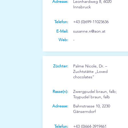
Adresse:
Leonhardweg 8, 6020
Innsbruck
Telefon:
+43 (0)699-11023636
E-Mail:
susanne.n@aon.at
Web:
-
Züchter:
Palme Nicole, Dr. –
Zuchtstätte „Loved
chocolates“
Rasse(n):
Zwergpudel braun, falb;
Toypudel braun, falb
Adresse:
Bahnstrasse 10, 2230
Gänserndorf
Telefon:
+43 (0)664-3919461