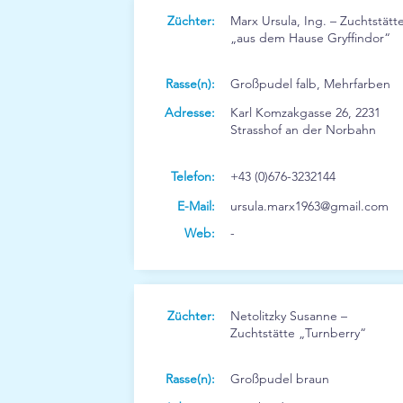
Züchter:
Marx Ursula, Ing. – Zuchtstätt
„aus dem Hause Gryffindor“
Rasse(n):
Großpudel falb, Mehrfarben
Adresse:
Karl Komzakgasse 26, 2231
Strasshof an der Norbahn
Telefon:
+43 (0)676-3232144
E-Mail:
ursula.marx1963@gmail.com
Web:
-
Züchter:
Netolitzky Susanne –
Zuchtstätte „Turnberry“
Rasse(n):
Großpudel braun