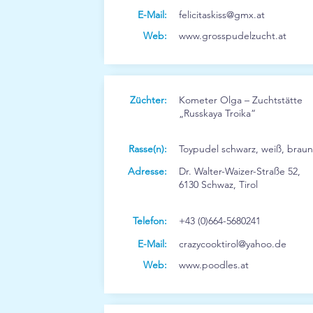
E-Mail:
felicitaskiss@gmx.at
Web:
www.grosspudelzucht.at
Züchter:
Kometer Olga – Zuchtstätte
„Russkaya Troika“
Rasse(n):
Toypudel schwarz, weiß, braun
Adresse:
Dr. Walter-Waizer-Straße 52,
6130 Schwaz, Tirol
Telefon:
+43 (0)664-5680241
E-Mail:
crazycooktirol@yahoo.de
Web:
www.poodles.at