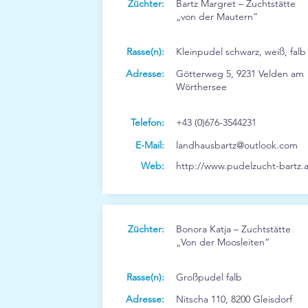
Züchter:
Bartz Margret – Zuchtstätte
„von der Mautern“
Rasse(n):
Kleinpudel schwarz, weiß, falb
Adresse:
Götterweg 5, 9231 Velden am
Wörthersee
Telefon:
+43 (0)676-3544231
E-Mail:
landhausbartz@outlook.com
Web:
http://www.pudelzucht-bartz.a
Züchter:
Bonora Katja – Zuchtstätte
„Von der Moosleiten“
Rasse(n):
Großpudel falb
Adresse:
Nitscha 110, 8200 Gleisdorf