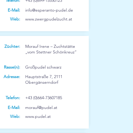
Telefon:
+43 (0)699-15550123
E-Mail:
info@esperanto-pudel.de
Web:
www.zwergpudelzucht.at
Züchter:
Morauf Irene – Zuchtstätte
„vom Stettner Schönkreuz“
Rasse(n):
Großpudel schwarz
Adresse:
Hauptstraße 7, 2111
Obergänserndorf
Telefon:
+43 (0)664-73607185
E-Mail:
morauf@pudel.at
Web:
www.pudel.at