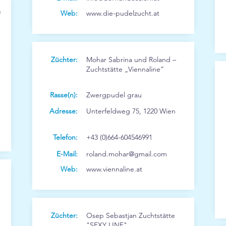
e
Web:
www.die-pudelzucht.at
Züchter:
Mohar Sabrina und Roland –
Zuchtstätte „Viennaline“
Rasse(n):
Zwergpudel grau
Adresse:
Unterfeldweg 75, 1220 Wien
Telefon:
+43 (0)664-604546991
E-Mail:
roland.mohar@gmail.com
Web:
www.viennaline.at
Züchter:
Osep Sebastjan Zuchtstätte
"SEXY LINE"