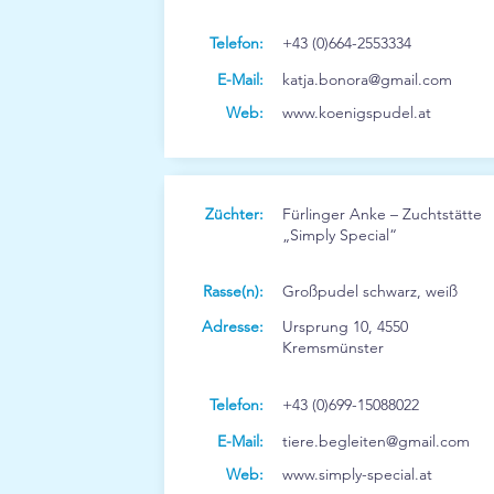
Telefon:
+43 (0)664-2553334
E-Mail:
katja.bonora@gmail.com
Web:
www.koenigspudel.at
Züchter:
Fürlinger Anke – Zuchtstätte
„Simply Special“
Rasse(n):
Großpudel schwarz, weiß
Adresse:
Ursprung 10, 4550
Kremsmünster
Telefon:
+43 (0)699-15088022
E-Mail:
tiere.begleiten@gmail.com
Web:
www.simply-special.at