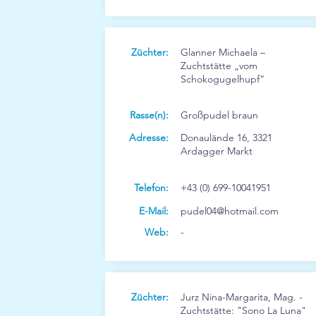
Züchter:
Glanner Michaela –
Zuchtstätte „vom
Schokogugelhupf“
Rasse(n):
Großpudel braun
Adresse:
Donaulände 16, 3321
Ardagger Markt
Telefon:
+43 (0) 699-10041951
E-Mail:
pudel04@hotmail.com
Web:
-
Züchter:
Jurz Nina-Margarita, Mag. -
Zuchtstätte: "Sono La Luna"