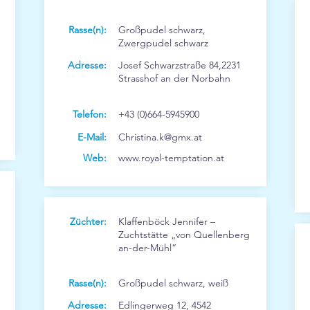
Rasse(n):
Großpudel schwarz,
Zwergpudel schwarz
Adresse:
Josef Schwarzstraße 84,2231
Strasshof an der Norbahn
Telefon:
+43 (0)664-5945900
E-Mail:
Christina.k@gmx.at
Web:
www.royal-temptation.at
Züchter:
Klaffenböck Jennifer –
Zuchtstätte „von Quellenberg
an-der-Mühl“
Rasse(n):
Großpudel schwarz, weiß
Adresse:
Edlingerweg 12, 4542