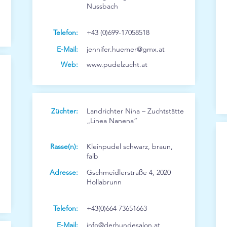
Nussbach
Telefon:
+43 (0)699-17058518
E-Mail:
jennifer.huemer@gmx.at
Web:
www.pudelzucht.at
Züchter:
Landrichter Nina – Zuchtstätte
„Linea Nanena“
Rasse(n):
Kleinpudel schwarz, braun,
falb
Adresse:
Gschmeidlerstraße 4, 2020
Hollabrunn
Telefon:
+43(0)664 73651663
E-Mail:
info@derhundesalon.at